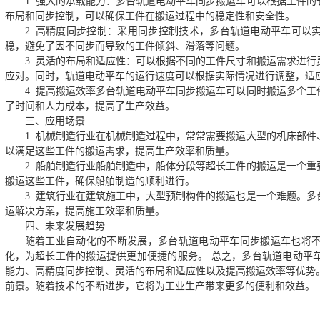
1. 强大的承载能力：多台轨道电动平车同步搬运车可以根据工件
布局和同步控制，可以确保工件在搬运过程中的稳定性和安全性。
2. 高精度同步控制：采用同步控制技术，多台轨道电动平车可
稳，避免了因不同步而导致的工件倾斜、滑落等问题。
3. 灵活的布局和适应性：可以根据不同的工件尺寸和搬运需求进
应对。同时，轨道电动平车的运行速度可以根据实际情况进行调整，适
4. 提高搬运效率多台轨道电动平车同步搬运车可以同时搬运多个
了时间和人力成本，提高了生产效益。
三、应用场景
1. 机械制造行业在机械制造过程中，常常需要搬运大型的机床部
以满足这些工件的搬运需求，提高生产效率和质量。
2. 船舶制造行业船舶制造中，船体分段等超长工件的搬运是一个
搬运这些工件，确保船舶制造的顺利进行。
3. 建筑行业在建筑施工中，大型预制构件的搬运也是一个难题。
运解决方案，提高施工效率和质量。
四、未来发展趋势
随着工业自动化的不断发展，多台轨道电动平车同步搬运车也将
化，为超长工件的搬运提供更加便捷的服务。 总之，多台轨道电动平
能力、高精度同步控制、灵活的布局和适应性以及提高搬运效率等优势
前景。随着技术的不断进步，它将为工业生产带来更多的便利和效益。