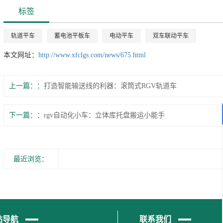
标签
轨道平车
蓄电池平板车
电动平车
双车联动平车
本文网址：
http://www.xfclgs.com/news/675.html
上一篇：
打造智能输送线的利器：滚筒式RGV轨道车
下一篇：
rgv自动化小车：立体库托盘搬运小能手
最近浏览：
站导航
联系我们