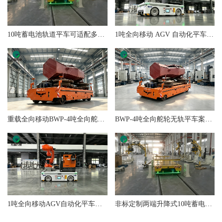
10吨蓄电池轨道平车可适配多高度对接工况
1吨全向移动 AGV 自动化平车搭载机械臂
重载全向移动BWP-4吨全向舵轮无轨平车
BWP-4吨全向舵轮无轨平车案例：重载无轨全向移动复杂工位搬运方案
1吨全向移动AGV自动化平车案例：麦克纳姆轮与激光导航融合柔性搬运方案
非标定制两端升降式10吨蓄电池轨道平车 多高度工位对接工况应用案例