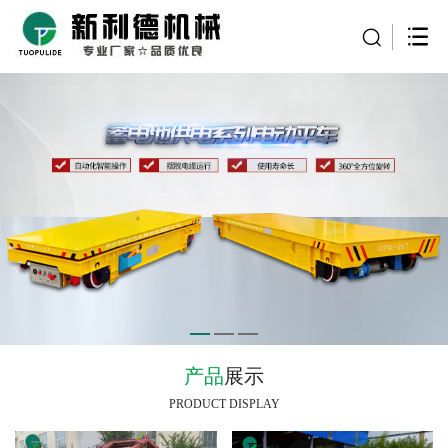
产品
展示
PRODUCT DISPLAY