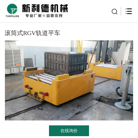
滚筒式RGV轨道平车
在线询价