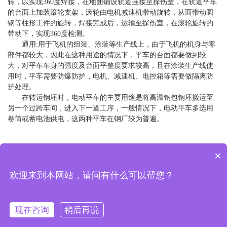
转，以实现360度焊接，在地面铺设轨道连接至探伤室，在轨道平车
的台面上加装滚轮支架，滚轮由电机减速机带动旋转，从而带动圆
钢等柱形工件的旋转，焊接完成后，运输至探伤室，在滚轮旋转的
带动下，实现360度检测。
通用:用于飞机的组装、涂装等生产线上，由于飞机的机身与零
部件都较大，因此在这种用途的情况下，平车的台面都要做到较
大，对平车车身的强度及台面平整度要求较高，且在涂装生产线使
用时，平车需要防爆防护，电机、减速机、电控箱等需要做隔离防
护处理。
在转运钢坯时，
电动平车
的主要用途是将高温钢包钢坯搬运至
另一个过跨车间，进入下一道工序，一般情况下，电动平车多选用
卷筒或蓄电池供电，这两种平车在钢厂较为普遍。
×
上一篇：
kpj-10T电缆卷筒电动平车...
欢迎来到本网站，请问有什么可以帮您？
下一篇：
kpj-45T电缆卷筒电动平车...
现在咨询
稍后再说
首页
电话
联系
English